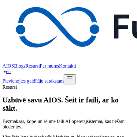
AIOS
Blogs
Resursi
Par mums
Kontakti
lv
en
Pievienojies gaidītāju sarakstam
Resursi
Uzbūvē savu AIOS. Šeit ir faili, ar ko
sākt.
Bezmaksas, kopē-un-ielīmē faili AI operētājsistēmai, kas tiešām
pieder tev.