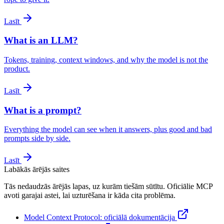
Lasīt
What is an LLM?
Tokens, training, context windows, and why the model is not the
product.
Lasīt
What is a prompt?
Everything the model can see when it answers, plus good and bad
prompts side by side.
Lasīt
Labākās ārējās saites
Tās nedaudzās ārējās lapas, uz kurām tiešām sūtītu. Oficiālie MCP
avoti garajai astei, lai uzturēšana ir kāda cita problēma.
Model Context Protocol: oficiālā dokumentācija