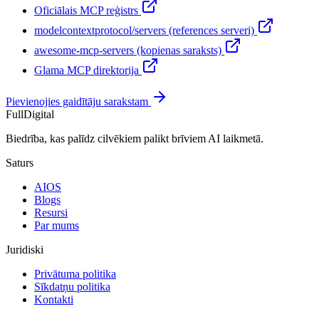
Oficiālais MCP reģistrs
modelcontextprotocol/servers (references serveri)
awesome-mcp-servers (kopienas saraksts)
Glama MCP direktorija
Pievienojies gaidītāju sarakstam
FullDigital
Biedrība, kas palīdz cilvēkiem palikt brīviem AI laikmetā.
Saturs
AIOS
Blogs
Resursi
Par mums
Juridiski
Privātuma politika
Sīkdatņu politika
Kontakti