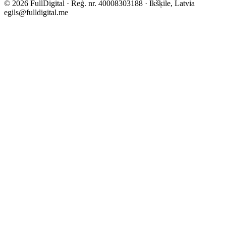
©
2026
FullDigital ·
Reģ. nr.
40008303188 · Ikšķile, Latvia
egils@fulldigital.me