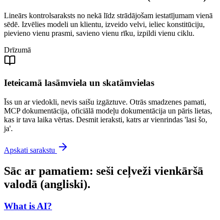
Lineārs kontrolsaraksts no nekā līdz strādājošam iestatījumam vienā
sēdē. Izvēlies modeli un klientu, izveido velvi, ieliec konstitūciju,
pievieno vienu prasmi, savieno vienu rīku, izpildi vienu ciklu.
Drīzumā
Ieteicamā lasāmviela un skatāmvielas
Īss un ar viedokli, nevis saišu izgāztuve. Otrās smadzenes pamati,
MCP dokumentācija, oficiālā modeļu dokumentācija un pāris lietas,
kas ir tava laika vērtas. Desmit ieraksti, katrs ar vienrindas 'lasi šo,
ja'.
Apskati sarakstu
Sāc ar pamatiem: seši ceļveži vienkāršā
valodā (angliski).
What is AI?