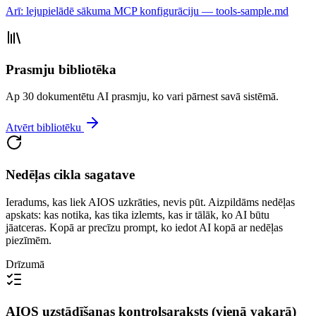
Arī: lejupielādē sākuma MCP konfigurāciju — tools-sample.md
Prasmju bibliotēka
Ap 30 dokumentētu AI prasmju, ko vari pārnest savā sistēmā.
Atvērt bibliotēku
Nedēļas cikla sagatave
Ieradums, kas liek AIOS uzkrāties, nevis pūt. Aizpildāms nedēļas
apskats: kas notika, kas tika izlemts, kas ir tālāk, ko AI būtu
jāatceras. Kopā ar precīzu prompt, ko iedot AI kopā ar nedēļas
piezīmēm.
Drīzumā
AIOS uzstādīšanas kontrolsaraksts (vienā vakarā)