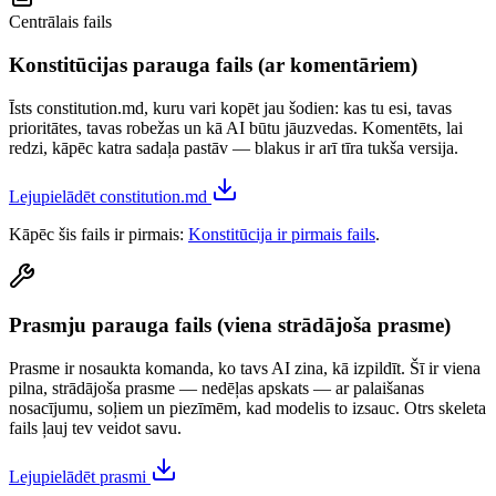
Centrālais fails
Konstitūcijas parauga fails (ar komentāriem)
Īsts constitution.md, kuru vari kopēt jau šodien: kas tu esi, tavas
prioritātes, tavas robežas un kā AI būtu jāuzvedas. Komentēts, lai
redzi, kāpēc katra sadaļa pastāv — blakus ir arī tīra tukša versija.
Lejupielādēt constitution.md
Kāpēc šis fails ir pirmais:
Konstitūcija ir pirmais fails
.
Prasmju parauga fails (viena strādājoša prasme)
Prasme ir nosaukta komanda, ko tavs AI zina, kā izpildīt. Šī ir viena
pilna, strādājoša prasme — nedēļas apskats — ar palaišanas
nosacījumu, soļiem un piezīmēm, kad modelis to izsauc. Otrs skeleta
fails ļauj tev veidot savu.
Lejupielādēt prasmi