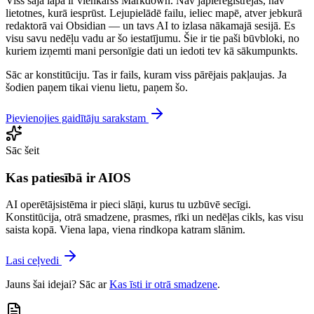
Viss šajā lapā ir vienkāršs Markdown. Nav jāpiereģistrējas, nav
lietotnes, kurā iesprūst. Lejupielādē failu, ieliec mapē, atver jebkurā
redaktorā vai Obsidian — un tavs AI to izlasa nākamajā sesijā. Es
visu savu nedēļu vadu ar šo iestatījumu. Šie ir tie paši būvbloki, no
kuriem izņemti mani personīgie dati un iedoti tev kā sākumpunkts.
Sāc ar konstitūciju. Tas ir fails, kuram viss pārējais pakļaujas. Ja
šodien paņem tikai vienu lietu, paņem šo.
Pievienojies gaidītāju sarakstam
Sāc šeit
Kas patiesībā ir AIOS
AI operētājsistēma ir pieci slāņi, kurus tu uzbūvē secīgi.
Konstitūcija, otrā smadzene, prasmes, rīki un nedēļas cikls, kas visu
saista kopā. Viena lapa, viena rindkopa katram slānim.
Lasi ceļvedi
Jauns šai idejai? Sāc ar
Kas īsti ir otrā smadzene
.