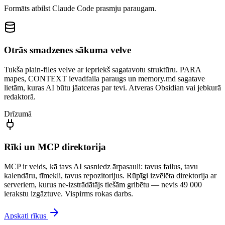
Formāts atbilst Claude Code prasmju paraugam.
Otrās smadzenes sākuma velve
Tukša plain-files velve ar iepriekš sagatavotu struktūru. PARA
mapes, CONTEXT ievadfaila paraugs un memory.md sagatave
lietām, kuras AI būtu jāatceras par tevi. Atveras Obsidian vai jebkurā
redaktorā.
Drīzumā
Rīki un MCP direktorija
MCP ir veids, kā tavs AI sasniedz ārpasauli: tavus failus, tavu
kalendāru, tīmekli, tavus repozitorijus. Rūpīgi izvēlēta direktorija ar
serveriem, kurus ne-izstrādātājs tiešām gribētu — nevis 49 000
ierakstu izgāztuve. Vispirms rokas darbs.
Apskati rīkus