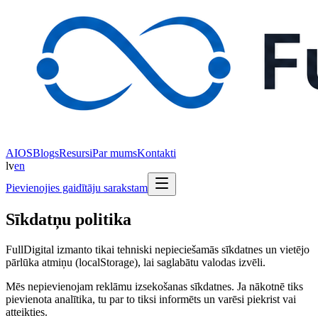
AIOS
Blogs
Resursi
Par mums
Kontakti
lv
en
Pievienojies gaidītāju sarakstam
Sīkdatņu politika
FullDigital izmanto tikai tehniski nepieciešamās sīkdatnes un vietējo
pārlūka atmiņu (localStorage), lai saglabātu valodas izvēli.
Mēs nepievienojam reklāmu izsekošanas sīkdatnes. Ja nākotnē tiks
pievienota analītika, tu par to tiksi informēts un varēsi piekrist vai
atteikties.