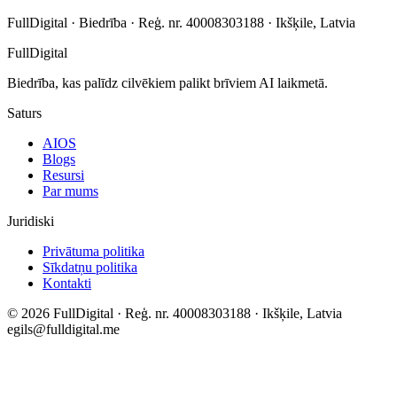
FullDigital ·
Biedrība
·
Reģ. nr.
40008303188 · Ikšķile, Latvia
FullDigital
Biedrība, kas palīdz cilvēkiem palikt brīviem AI laikmetā.
Saturs
AIOS
Blogs
Resursi
Par mums
Juridiski
Privātuma politika
Sīkdatņu politika
Kontakti
©
2026
FullDigital ·
Reģ. nr.
40008303188 · Ikšķile, Latvia
egils@fulldigital.me