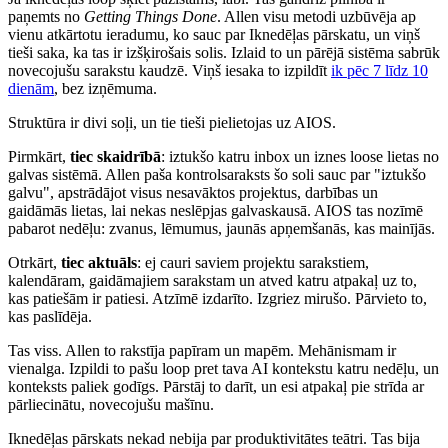
paņemts no
Getting Things Done
. Allen visu metodi uzbūvēja ap
vienu atkārtotu ieradumu, ko sauc par Iknedēļas pārskatu, un viņš
tieši saka, ka tas ir izšķirošais solis. Izlaid to un pārējā sistēma sabrūk
novecojušu sarakstu kaudzē. Viņš iesaka to izpildīt
ik pēc 7 līdz 10
dienām
, bez izņēmuma.
Struktūra ir divi soļi, un tie tieši pielietojas uz AIOS.
Pirmkārt,
tiec skaidrībā
: iztukšo katru inbox un iznes loose lietas no
galvas sistēmā. Allen paša kontrolsaraksts šo soli sauc par "iztukšo
galvu", apstrādājot visus nesavāktos projektus, darbības un
gaidāmās lietas, lai nekas neslēpjas galvaskausā. AIOS tas nozīmē
pabarot nedēļu: zvanus, lēmumus, jaunās apņemšanās, kas mainījās.
Otrkārt,
tiec aktuāls
: ej cauri saviem projektu sarakstiem,
kalendāram, gaidāmajiem sarakstam un atved katru atpakaļ uz to,
kas patiešām ir patiesi. Atzīmē izdarīto. Izgriez mirušo. Pārvieto to,
kas paslīdēja.
Tas viss. Allen to rakstīja papīram un mapēm. Mehānismam ir
vienalga. Izpildi to pašu loop pret tava AI kontekstu katru nedēļu, un
konteksts paliek godīgs. Pārstāj to darīt, un esi atpakaļ pie strīda ar
pārliecinātu, novecojušu mašīnu.
Iknedēļas pārskats nekad nebija par produktivitātes teātri. Tas bija