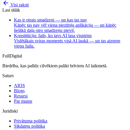
Visi raksti
Lasi tālāk
Kas ir otrais smadzeņi — un kas tas nav
Kāpēc tas nav vēl viena piezīmju aplikācija — un kāpēc
lielākā daļa otro smadzeņu pieviļ.
Konstitūcija: fails, ko tavs AI lasa vispirms
Vislētākais sviras moments visā AI laukā — un tas aizņem
vienu failu.
FullDigital
Biedrība, kas palīdz cilvēkiem palikt brīviem AI laikmetā.
Saturs
AIOS
Blogs
Resursi
Par mums
Juridiski
Privātuma politika
Sīkdatņu politika