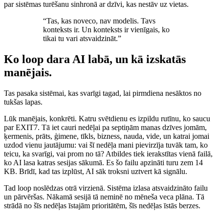
par sistēmas turēšanu sinhronā ar dzīvi, kas nestāv uz vietas.
“
Tas, kas noveco, nav modelis. Tavs
konteksts ir. Un konteksts ir vienīgais, ko
tikai tu vari atsvaidzināt.
”
Ko loop dara AI labā, un kā izskatās
manējais.
Tas pasaka sistēmai, kas svarīgi tagad, lai pirmdiena nesāktos no
tukšas lapas.
Lūk manējais, konkrēti. Katru svētdienu es izpildu rutīnu, ko saucu
par EXIT7. Tā iet cauri nedēļai pa septiņām manas dzīves jomām,
ķermenis, prāts, ģimene, tīkls, bizness, nauda, vide, un katrai jomai
uzdod vienu jautājumu: vai šī nedēļa mani pievirzīja tuvāk tam, ko
teicu, ka svarīgi, vai prom no tā? Atbildes tiek ierakstītas vienā failā,
ko AI lasa katras sesijas sākumā. Es šo failu apzināti turu zem 14
KB. Brīdī, kad tas izplūst, AI sāk troksni uztvert kā signālu.
Tad loop noslēdzas otrā virzienā. Sistēma izlasa atsvaidzināto failu
un pārvēršas. Nākamā sesijā tā neminē no mēneša veca plāna. Tā
strādā no šīs nedēļas īstajām prioritātēm, šīs nedēļas īstās berzes.