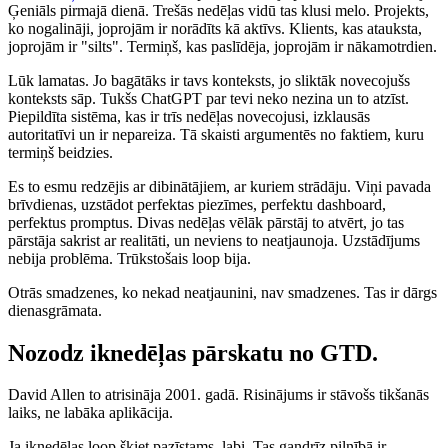
Ģeniāls pirmajā dienā. Trešās nedēļas vidū tas klusi melo. Projekts,
ko nogalināji, joprojām ir norādīts kā aktīvs. Klients, kas atauksta,
joprojām ir "silts". Termiņš, kas paslīdēja, joprojām ir nākamotrdien.
Lūk lamatas. Jo bagātāks ir tavs konteksts, jo sliktāk novecojušs
konteksts sāp. Tukšs ChatGPT par tevi neko nezina un to atzīst.
Piepildīta sistēma, kas ir trīs nedēļas novecojusi, izklausās
autoritatīvi un ir nepareiza. Tā skaisti argumentēs no faktiem, kuru
termiņš beidzies.
Es to esmu redzējis ar dibinātājiem, ar kuriem strādāju. Viņi pavada
brīvdienas, uzstādot perfektas piezīmes, perfektu dashboard,
perfektus promptus. Divas nedēļas vēlāk pārstāj to atvērt, jo tas
pārstāja sakrist ar realitāti, un neviens to neatjaunoja. Uzstādījums
nebija problēma. Trūkstošais loop bija.
Otrās smadzenes, ko nekad neatjaunini, nav smadzenes. Tas ir dārgs
dienasgrāmata.
Nozodz iknedēļas pārskatu no GTD.
David Allen to atrisināja 2001. gadā. Risinājums ir stāvošs tikšanās
laiks, ne labāka aplikācija.
Ja iknedēļas loop šķiet pazīstams, labi. Tas gandrīz pilnībā ir