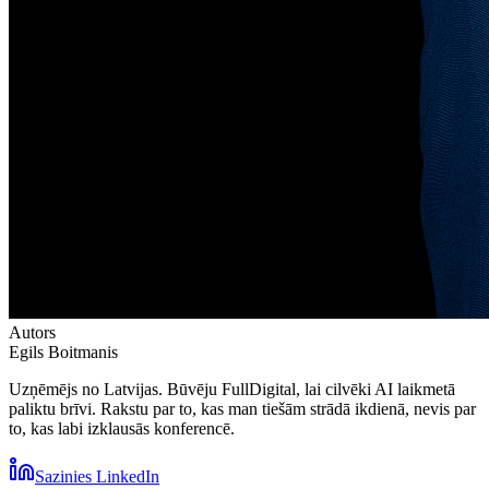
Autors
Egils Boitmanis
Uzņēmējs no Latvijas. Būvēju FullDigital, lai cilvēki AI laikmetā
paliktu brīvi. Rakstu par to, kas man tiešām strādā ikdienā, nevis par
to, kas labi izklausās konferencē.
Sazinies LinkedIn