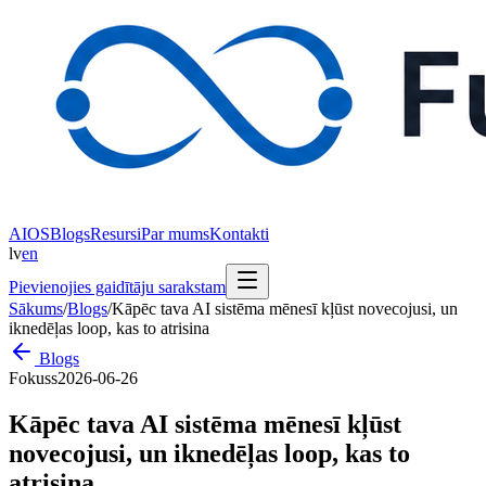
AIOS
Blogs
Resursi
Par mums
Kontakti
lv
en
Pievienojies gaidītāju sarakstam
Sākums
/
Blogs
/
Kāpēc tava AI sistēma mēnesī kļūst novecojusi, un
iknedēļas loop, kas to atrisina
Blogs
Fokuss
2026-06-26
Kāpēc tava AI sistēma mēnesī kļūst
novecojusi, un iknedēļas loop, kas to
atrisina