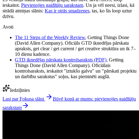
ieskaitot.
Pievienojies gaidītāju sarakstam
. Un ja vēl neesi, izlasi, kā
strādā atmiņas slānis:
Kas ir otrās smadzenes
, tas, ko šis loop uztur
dzīvu.
Avoti
The 11 Steps of the Weekly Review
, Getting Things Done
(David Allen Company). Oficiāls GTD iknedēļas pārskata
apraksts, get clear / get current / get creative struktūra un ik 7–
10 dienu kadence.
GTD iknedēļas pārskata kontrolsaraksts (PDF)
, Getting
Things Done (David Allen Company). Oficiālais
kontrolsaraksts, ieskaitot "iztukšo galvu" un "pārskati projektu
un darbību sarakstus" soļus, kas pieminēti augšā.
Iedziļinies
Lasi par Fokusa slāni
Būvē kopā ar mums: pievienojies gaidītāju
sarakstam