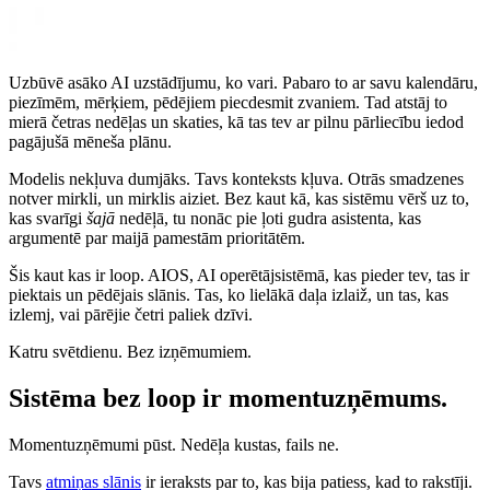
Uzbūvē asāko AI uzstādījumu, ko vari. Pabaro to ar savu kalendāru,
piezīmēm, mērķiem, pēdējiem piecdesmit zvaniem. Tad atstāj to
mierā četras nedēļas un skaties, kā tas tev ar pilnu pārliecību iedod
pagājušā mēneša plānu.
Modelis nekļuva dumjāks. Tavs konteksts kļuva. Otrās smadzenes
notver mirkli, un mirklis aiziet. Bez kaut kā, kas sistēmu vērš uz to,
kas svarīgi
šajā
nedēļā, tu nonāc pie ļoti gudra asistenta, kas
argumentē par maijā pamestām prioritātēm.
Šis kaut kas ir loop. AIOS, AI operētājsistēmā, kas pieder tev, tas ir
piektais un pēdējais slānis. Tas, ko lielākā daļa izlaiž, un tas, kas
izlemj, vai pārējie četri paliek dzīvi.
Katru svētdienu. Bez izņēmumiem.
Sistēma bez loop ir momentuzņēmums.
Momentuzņēmumi pūst. Nedēļa kustas, fails ne.
Tavs
atmiņas slānis
ir ieraksts par to, kas bija patiess, kad to rakstīji.