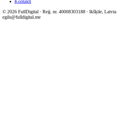
Kontakti
©
2026
FullDigital ·
Reģ. nr.
40008303188 · Ikšķile, Latvia
egils@fulldigital.me