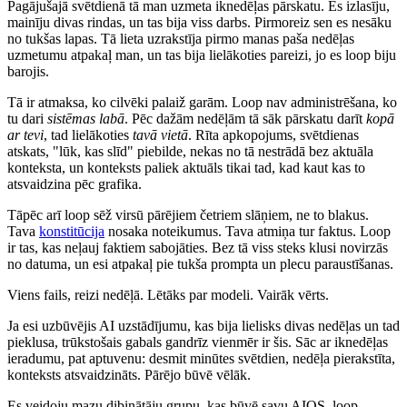
Pagājušajā svētdienā tā man uzmeta iknedēļas pārskatu. Es izlasīju,
mainīju divas rindas, un tas bija viss darbs. Pirmoreiz sen es nesāku
no tukšas lapas. Tā lieta uzrakstīja pirmo manas paša nedēļas
uzmetumu atpakaļ man, un tas bija lielākoties pareizi, jo es loop biju
barojis.
Tā ir atmaksa, ko cilvēki palaiž garām. Loop nav administrēšana, ko
tu dari
sistēmas labā
. Pēc dažām nedēļām tā sāk pārskatu darīt
kopā
ar tevi
, tad lielākoties
tavā vietā
. Rīta apkopojums, svētdienas
atskats, "lūk, kas slīd" piebilde, nekas no tā nestrādā bez aktuāla
konteksta, un konteksts paliek aktuāls tikai tad, kad kaut kas to
atsvaidzina pēc grafika.
Tāpēc arī loop sēž virsū pārējiem četriem slāņiem, ne to blakus.
Tava
konstitūcija
nosaka noteikumus. Tava atmiņa tur faktus. Loop
ir tas, kas neļauj faktiem sabojāties. Bez tā viss steks klusi novirzās
no datuma, un esi atpakaļ pie tukša prompta un plecu paraustīšanas.
Viens fails, reizi nedēļā. Lētāks par modeli. Vairāk vērts.
Ja esi uzbūvējis AI uzstādījumu, kas bija lielisks divas nedēļas un tad
pieklusa, trūkstošais gabals gandrīz vienmēr ir šis. Sāc ar iknedēļas
ieradumu, pat aptuvenu: desmit minūtes svētdien, nedēļa pierakstīta,
konteksts atsvaidzināts. Pārējo būvē vēlāk.
Es veidoju mazu dibinātāju grupu, kas būvē savu AIOS, loop